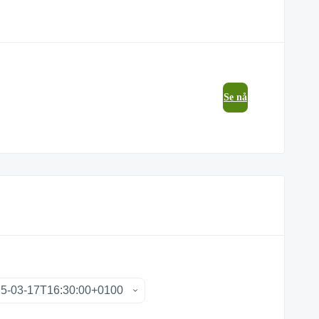
Se nå