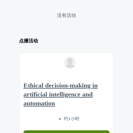
没有活动
点播活动
Ethical decision-making in
artificial intelligence and
automation
约1小时