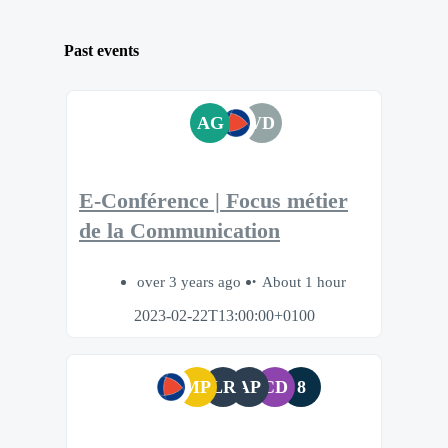
Past events
AG
VD
E-Conférence | Focus métier
de la Communication
over 3 years ago
About 1 hour
2023-02-22T13:00:00+0100
MP
LR
AP
CD
8