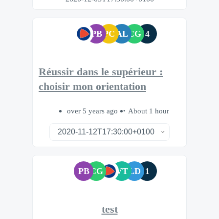
PB
PC
AL
CG
4
Réussir dans le supérieur :
choisir mon orientation
over 5 years ago
About 1 hour
PB
CG
VT
LD
1
test