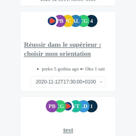
PB
PC
AL
CG
4
Réussir dans le supérieur :
choisir mon orientation
preko 5 godina ago
Oko 1 sati
PB
CG
VT
LD
1
test