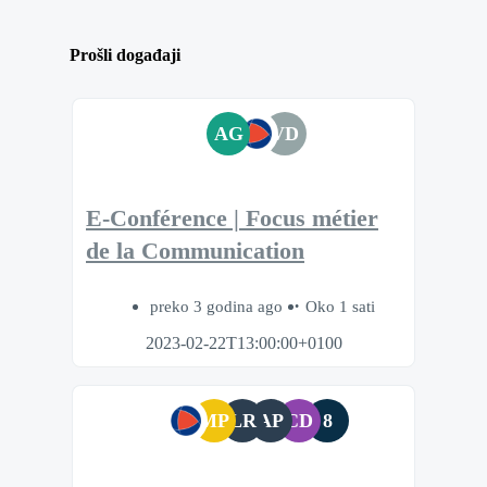
Prošli događaji
AG
VD
E-Conférence | Focus métier
de la Communication
preko 3 godina ago
Oko 1 sati
2023-02-22T13:00:00+0100
MP
LR
AP
CD
8