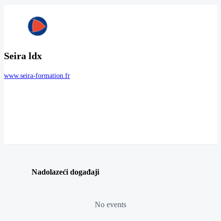
Seira ldx
www.seira-formation.fr
Nadolazeći događaji
No events