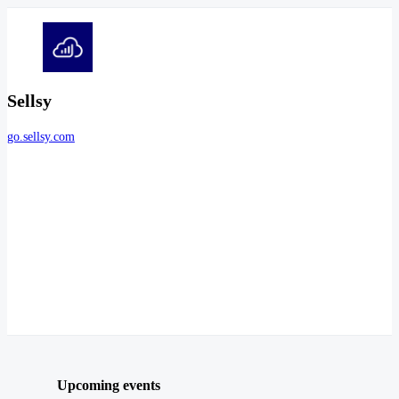
Sellsy
go.sellsy.com
Upcoming events