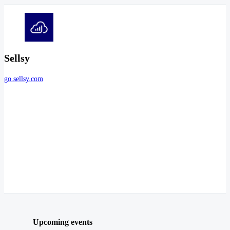
Sellsy
go.sellsy.com
Upcoming events