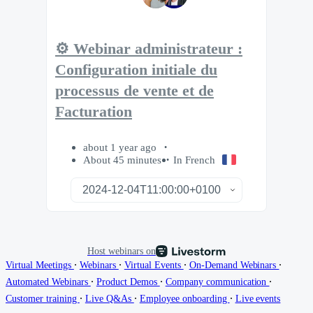
⚙️ Webinar administrateur :
Configuration initiale du
processus de vente et de
Facturation
about 1 year ago
About 45 minutes
In French
Host webinars on
∙
∙
∙
∙
Virtual Meetings
Webinars
Virtual Events
On-Demand Webinars
∙
∙
∙
Automated Webinars
Product Demos
Company communication
∙
∙
∙
Customer training
Live Q&As
Employee onboarding
Live events