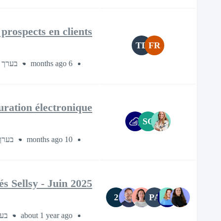
prospects en clients
TD
FR
בערך 45 דקות
6 months ago
ation électronique ?
SC
בערך 45 דק
10 months ago
 Sellsy - Juin 2025 🚀
2
PA
בערך 5
about 1 year ago