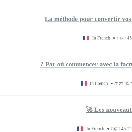
La méthode pour convertir vos 
In French
Par où commencer avec la factur
In French
ות
Les nouveautés
In French
4 דקות