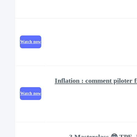
Watch now
Inflation : comment piloter f
Watch now
Masterclass 🤓 TPE, P