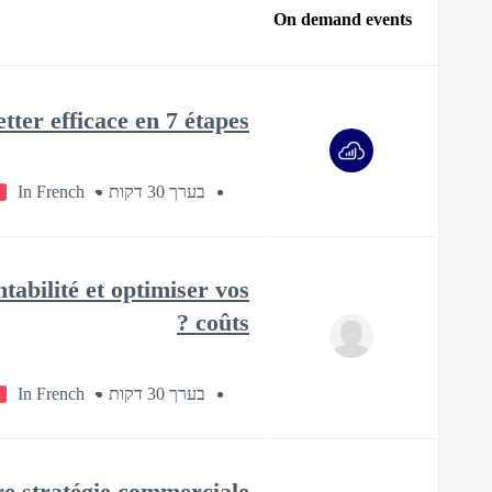
On demand events
 efficace en 7 étapes ? 📧
In French
בערך 30 דקות
tabilité et optimiser vos
coûts ?
In French
בערך 30 דקות
 stratégie commerciale ?