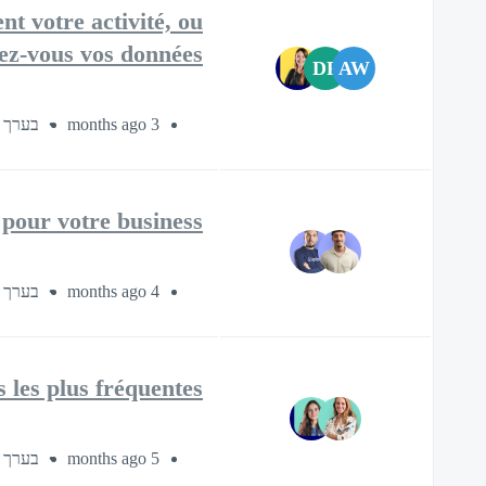
t votre activité, ou
ez-vous vos données ?
DP
AW
בערך 45 דקות
3 months ago
pour votre business ?
בערך 45 דקות
4 months ago
 les plus fréquentes
בערך 45 דקות
5 months ago