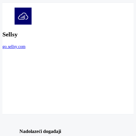
Sellsy
go.sellsy.com
Nadolazeći događaji