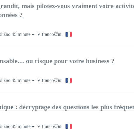
andit, mais pilotez-vous vraiment votre activit
onnées ?
bližno 45 minute
V francoščini
pensable… ou risque pour votre business ?
bližno 45 minute
V francoščini
nique : décryptage des questions les plus fréque
bližno 45 minute
V francoščini