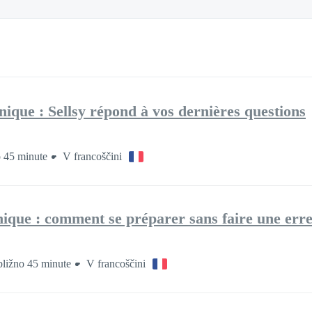
nique : Sellsy répond à vos dernières questions
o 45 minute
V francoščini
nique : comment se préparer sans faire une erre
bližno 45 minute
V francoščini