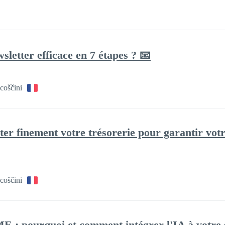
etter efficace en 7 étapes ? 📧
coščini
ter finement votre trésorerie pour garantir votr
coščini
 : pourquoi et comment intégrer l'IA à votre 