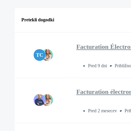
Pretekli dogodki
Facturation Électro
TC
Pred 9 dni
Približn
Facturation électro
Pred 2 mesecev
Pri