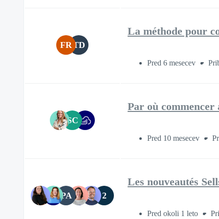
La méthode pour con
FR
TD
Pred 6 mesecev
Pri
Par où commencer av
SC
Pred 10 mesecev
Pr
Les nouveautés Sell
PA
2
Pred okoli 1 leto
Pr