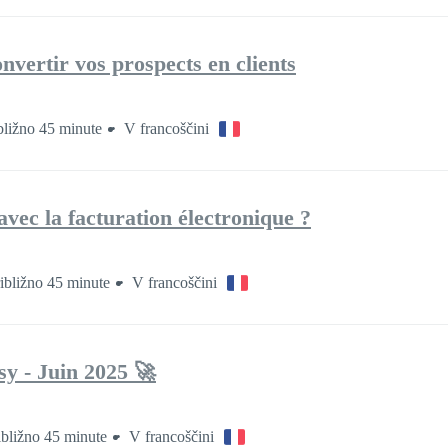
vertir vos prospects en clients
bližno 45 minute
V francoščini
ec la facturation électronique ?
ibližno 45 minute
V francoščini
sy - Juin 2025 🚀
ibližno 45 minute
V francoščini