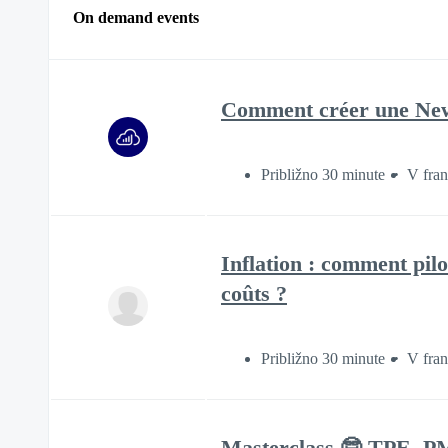
On demand events
Comment créer une Newsl
Približno 30 minute
V fran
Inflation : comment pilo
coûts ?
Približno 30 minute
V fran
Masterclass 🤓 TPE, PME