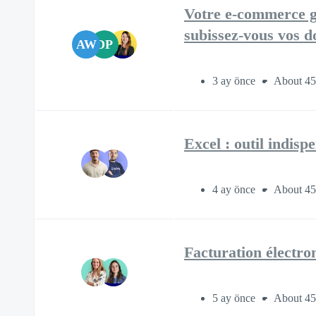
Votre e-commerce gr
subissez-vous vos d
AW
DP
3 ay önce
About 45
Excel : outil indis
4 ay önce
About 45
Facturation électro
5 ay önce
About 45