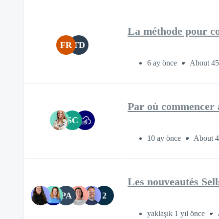
La méthode pour con
FR
TD
6 ay önce
About 45
Par où commencer av
SC
10 ay önce
About 4
Les nouveautés Sell
PA
2
yaklaşık 1 yıl önce