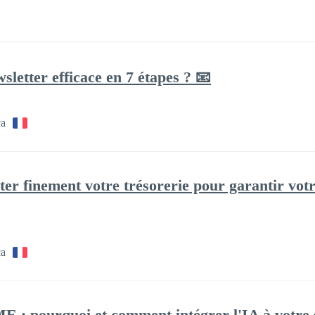
etter efficace en 7 étapes ? 📧
ca
ter finement votre trésorerie pour garantir votr
ca
 : pourquoi et comment intégrer l'IA à votre 