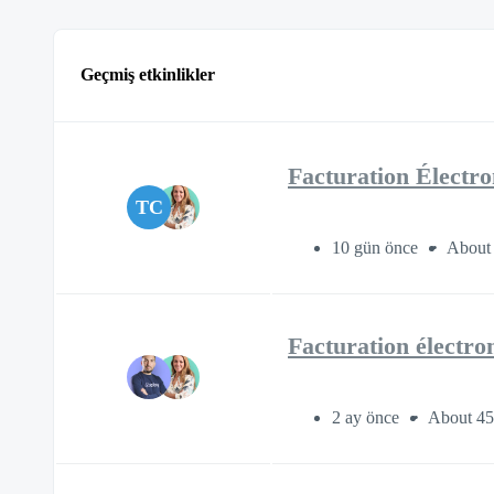
Geçmiş etkinlikler
Facturation Électro
TC
10 gün önce
About 
Facturation électro
2 ay önce
About 45