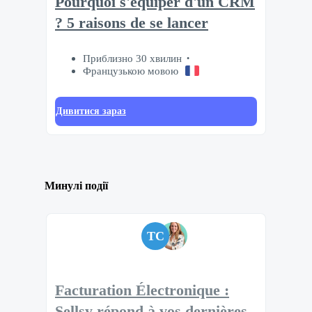
Pourquoi s'équiper d'un CRM
? 5 raisons de se lancer
Приблизно 30 хвилин
Французькою мовою
Дивитися зараз
Минулі події
TC
Facturation Électronique :
Sellsy répond à vos dernières