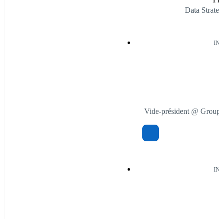
Data Strat
I
Vide-président @ Groupe
I