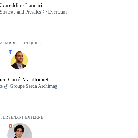
oureddine Lamriri
Strategy and Presales @ Everteam
MEMBRE DE L'ÉQUIPE
M
ien Carré-Marillonnet
ste @ Groupe Serda Archimag
NTERVENANT EXTERNE
I