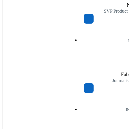
N
SVP Product 
Fab
Journali
I