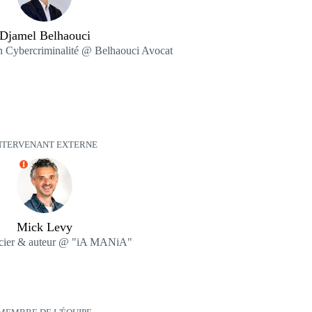
Djamel Belhaouci
en Cybercriminalité @ Belhaouci Avocat
NTERVENANT EXTERNE
I
Mick Levy
cier & auteur @ "iA MANiA"