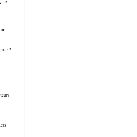
A" ?
ne 
erne ?
eurs 
ers 