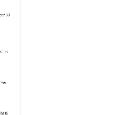
our 89 
tion 
vie 
t la 