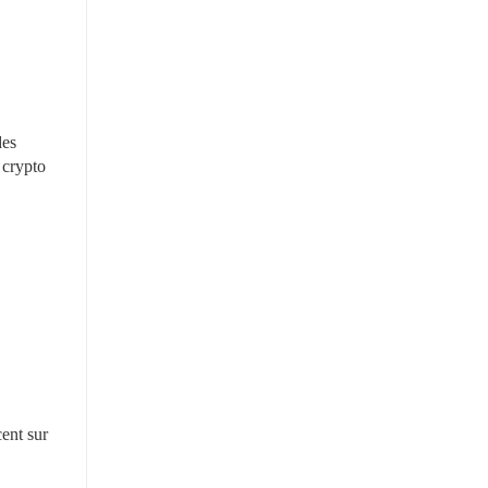
es 
crypto 
nt sur 