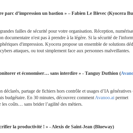
tre parc d’impression un bastion » – Fabien Le Blevec (Kyocera Bus
randes failles de sécurité pour votre organisation. Réception, numérisat
documentaire n'est pas à prendre à la légère. Si la sécurité de l'inform
iphériques d'impression. Kyocera propose un ensemble de solutions dédi
 cybers attaques, ou tout simplement face aux personnes malveillantes.
nitorer et économiser… sans interdire » - Tanguy Duthion (
Avano
déclarés, partage de fichiers hors contrôle et usages d’IA génératives «
his budgétaire. En 30 minutes, découvrez comment 
Avanoo.ai
 permet 
r les coûts… sans brider l’agilité des métiers.
ifier la productivité ! » - Alexis de Saint-Jean (Blueway)