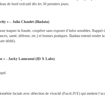
leau de bord exécutif dès les 30 premiers jours.
ty » – Julia Chaulet (Iliadata)
r traquer la fraude, coopérer sans exposer d’infos sensibles. Rappel d
es, santé, défense, etc.) et bonnes pratiques. Iliadata entend rendre la 
are dédié).
asse » - Jacky Lamraoui (ID X Labs)
squé.
métrie faciale avec détection de vivacité (FaceLIVE) qui mettent l’acce