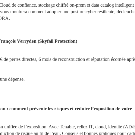
d de confiance, stockage chiffré on‑prem et data catalog intelligent 
y vous montrera comment adopter une posture cyber résiliente, déclenche
 DORA.
 François Verryden (Skyfall Protection)
e pertes directes, 6 mois de reconstruction et réputation écornée aprè
s une dépense.
on : comment prévenir les risques et réduire l’exposition de votre 
nifiée de l’exposition. Avec Tenable, reliez IT, cloud, identité (AD/En
éduction de risque au fil de l’eau. Conseils et bonnes pratiques pour cadr