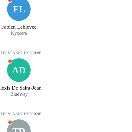
I
FL
Fabien Leblevec
Kyocera
NTERVENANT EXTERNE
I
AD
lexis De Saint-Jean
BlueWay
NTERVENANT EXTERNE
I
TD