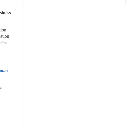
iness 
ion, 
ation 
ées 
o.ai
 