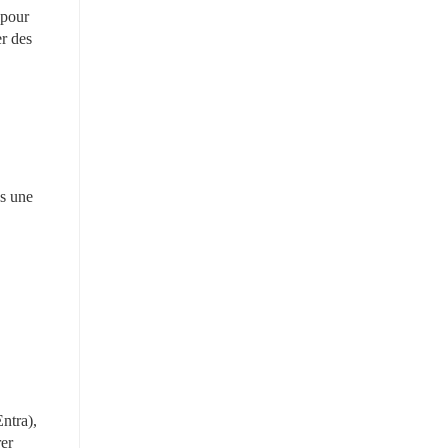
pour 
r des 
s une 
tra), 
er 