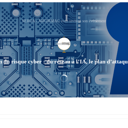
SERDA - ARCHIMAG vous invite à son événement
on du risque cyber : du réseau à l’IA, le plan d’atta