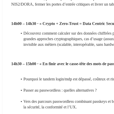
NIS2/DORA, fermer les portes d’entrée critiques et livrer un tab
14h00 – 14h30 · « Crypto + Zero-Trust = Data Centric Securi
Découvrez comment calculer sur des données chiffrées pou
grandes approches cryptographiques, cas d’usage (assuranc
invisible aux métiers (scalable, interopérable, sans hardw
14h30 – 15h00 · « En finir avec le casse-tête des mots de p
Pourquoi le tandem login/mdp est dépassé, coûteux et ri
Passer au passwordless : quelles alternatives ?
Vers des parcours passwordless combinant passkeys et bio
la sécurité, la conformité et l’UX.