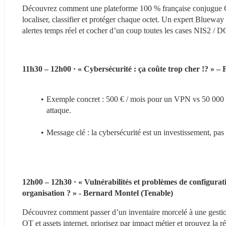
Découvrez comment une plateforme 100 % française conjugue Clou
localiser, classifier et protéger chaque octet. Un expert Bluewa
alertes temps réel et cocher d’un coup toutes les cases NIS2 /
11h30 – 12h00 · « Cybersécurité : ça coûte trop cher !? » –
Exemple concret : 500 € / mois pour un VPN vs 50 000 € d
attaque.
Message clé : la cybersécurité est un investissement, pa
12h00 – 12h30 · « Vulnérabilités et problèmes de configurati
organisation ? » - Bernard Montel (Tenable)
Découvrez comment passer d’un inventaire morcelé à une gestion u
OT et assets internet, priorisez par impact métier et prouvez la r