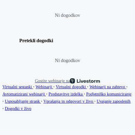
Ni dogodkov
Pretekli dogodki
Ni dogodkov
Gostite webinarje na
∙
∙
∙
∙
Virtualni sestanki
Webinarji
Virtualni dogodki
Webinarji na zahtevo
∙
∙
Avtomatizirani webinarji
Predstavitve izdelka
Podjetniško komuniciranje
∙
∙
∙
Usposabljanje strank
Vprašanja in odgovori v živo
Uvajanje zaposlenih
∙
Dogodki v živo