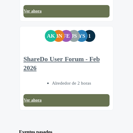
Ver ahora
AK
BN
FE
JS
YS
1
ShareDo User Forum - Feb
2026
Alrededor de 2 horas
Ver ahora
Eventos pasados