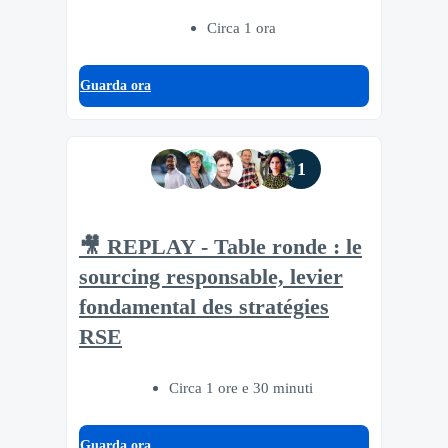
Circa 1 ora
Guarda ora
1
🎥 REPLAY - Table ronde : le
sourcing responsable, levier
fondamental des stratégies
RSE
Circa 1 ore e 30 minuti
Guarda ora