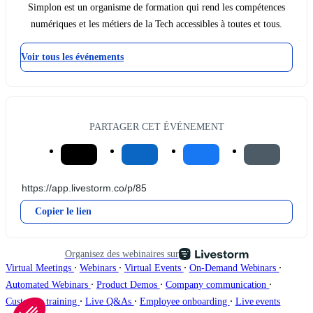
Simplon est un organisme de formation qui rend les compétences
numériques et les métiers de la Tech accessibles à toutes et tous.
Voir tous les événements
PARTAGER CET ÉVÉNEMENT
Copier le lien
Organisez des webinaires sur
∙
∙
∙
∙
Virtual Meetings
Webinars
Virtual Events
On-Demand Webinars
∙
∙
∙
Automated Webinars
Product Demos
Company communication
∙
∙
∙
Customer training
Live Q&As
Employee onboarding
Live events