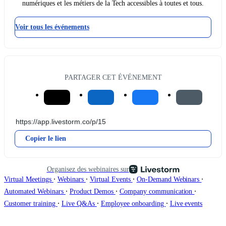
numériques et les métiers de la Tech accessibles à toutes et tous.
Voir tous les événements
PARTAGER CET ÉVÉNEMENT
Copier le lien
Organisez des webinaires sur
∙
∙
∙
∙
Virtual Meetings
Webinars
Virtual Events
On-Demand Webinars
∙
∙
∙
Automated Webinars
Product Demos
Company communication
∙
∙
∙
Customer training
Live Q&As
Employee onboarding
Live events