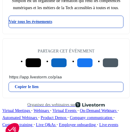
Simplon est un organisme de formation qui rend les compétences
numériques et les métiers de la Tech accessibles à toutes et tous.
Voir tous les événements
PARTAGER CET ÉVÉNEMENT
Copier le lien
Organisez des webinaires sur
∙
∙
∙
∙
Virtual Meetings
Webinars
Virtual Events
On-Demand Webinars
∙
∙
∙
Automated Webinars
Product Demos
Company communication
∙
∙
∙
Customer training
Live Q&As
Employee onboarding
Live events