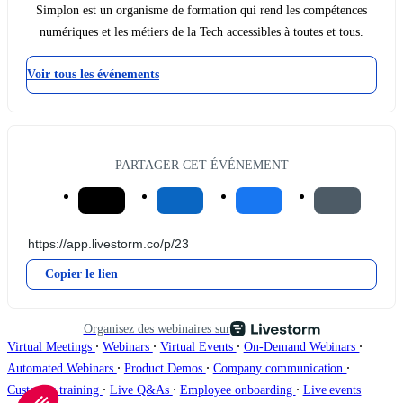
Simplon est un organisme de formation qui rend les compétences
numériques et les métiers de la Tech accessibles à toutes et tous.
Voir tous les événements
PARTAGER CET ÉVÉNEMENT
Copier le lien
Organisez des webinaires sur
∙
∙
∙
∙
Virtual Meetings
Webinars
Virtual Events
On-Demand Webinars
∙
∙
∙
Automated Webinars
Product Demos
Company communication
∙
∙
∙
Customer training
Live Q&As
Employee onboarding
Live events