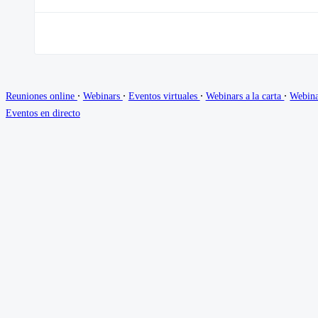
∙
∙
∙
∙
Reuniones online
Webinars
Eventos virtuales
Webinars a la carta
Webina
Eventos en directo