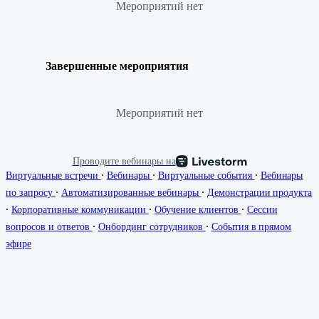
Мероприятий нет
Завершенные мероприятия
Мероприятий нет
Проводите вебинары на
∙
∙
∙
Виртуальные встречи
Вебинары
Виртуальные события
Вебинары
∙
∙
по запросу
Автоматизированные вебинары
Демонстрации продукта
∙
∙
∙
Корпоративные коммуникации
Обучение клиентов
Сессии
∙
∙
вопросов и ответов
Онбординг сотрудников
События в прямом
эфире