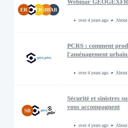
Webinar GEOGEXF
ER
CR
MB
AB
over 4 years ago
About 
PCRS : comment produi
l'aménagement urbain
over 4 years ago
About 
Sécurité et sinistres 
vous accompagnent
SB
over 4 years ago
About 