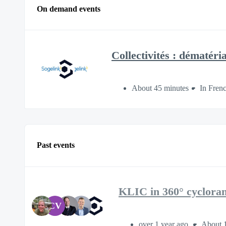
On demand events
Collectivités : dématéri
About 45 minutes
In Fren
Past events
KLIC in 360° cyclora
CV
over 1 year ago
About 