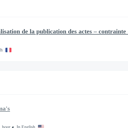
alisation de la publication des actes – contrainte
ch
ma's
1 hour
In English