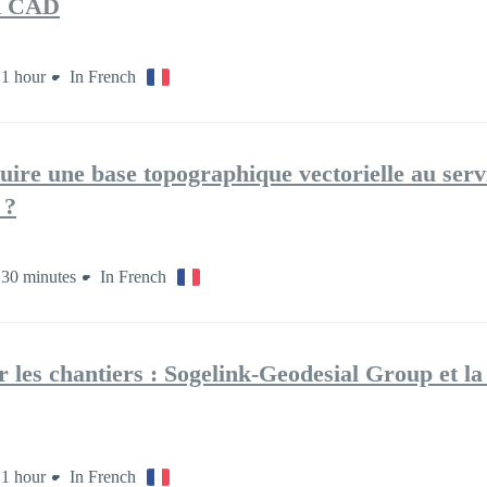
R CAD
1 hour
In French
re une base topographique vectorielle au serv
 ?
30 minutes
In French
sur les chantiers : Sogelink-Geodesial Group et
1 hour
In French