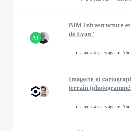
BIM Infrastructure e
de Lyon"
AT
almost 4 years ago
Abou
Imagerie et cartograph
terrain (photogrammétr
almost 4 years ago
Abou