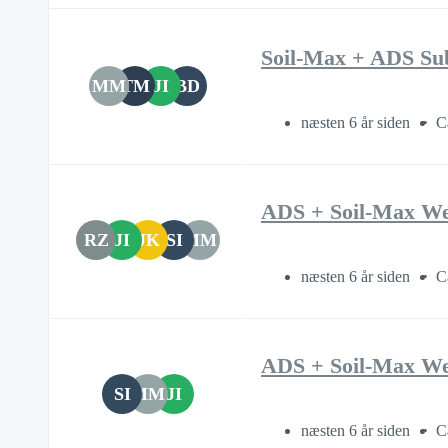
Soil-Max + ADS Su
MM
TM
JI
BD
næsten 6 år siden
C
ADS + Soil-Max We
RZ
JI
JK
SI
MM
næsten 6 år siden
C
ADS + Soil-Max We
SI
MM
JI
næsten 6 år siden
C