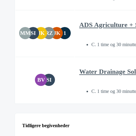
ADS Agriculture + 
MM
SI
JK
RZ
JK
1
C. 1 time og 30 minutt
Water Drainage Sol
BV
SI
C. 1 time og 30 minutt
Tidligere begivenheder