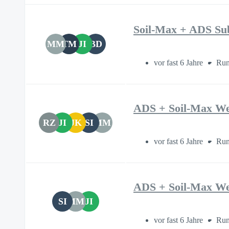
Soil-Max + ADS Su
MM
TM
JI
BD
vor fast 6 Jahre
Run
ADS + Soil-Max We
RZ
JI
JK
SI
MM
vor fast 6 Jahre
Run
ADS + Soil-Max We
SI
MM
JI
vor fast 6 Jahre
Run