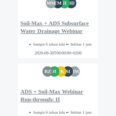
MM
TM
JI
BD
Soil-Max + ADS Subsurface
Water Drainage Webinar
hampir 6 tahun lalu
Sekitar 1 jam
2020-09-30T00:00:00+0200
RZ
JI
JK
SI
MM
ADS + Soil-Max Webinar
Run-through: II
hampir 6 tahun lalu
Sekitar 1 jam