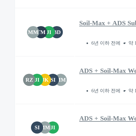
Soil-Max + ADS Su
MM
TM
JI
BD
6년 이하 전에
약 
ADS + Soil-Max We
RZ
JI
JK
SI
MM
6년 이하 전에
약 
ADS + Soil-Max We
SI
MM
JI