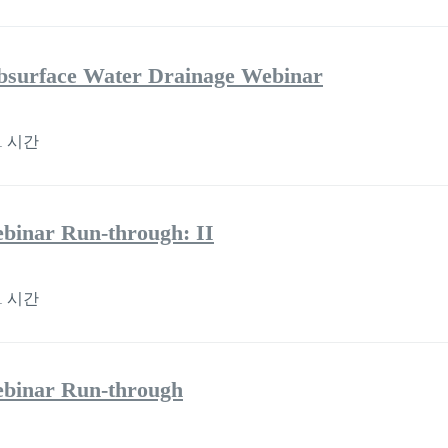
bsurface Water Drainage Webinar
1 시간
binar Run-through: II
1 시간
binar Run-through