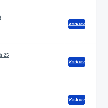
8
Watch now
h 25
Watch now
Watch now