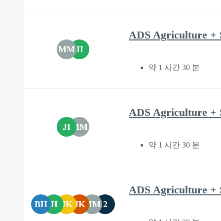
ADS Agriculture + 
MM
JI
약 1 시간 30 분
ADS Agriculture + 
JI
MM
약 1 시간 30 분
ADS Agriculture + 
BH
JI
JK
JK
MM
2