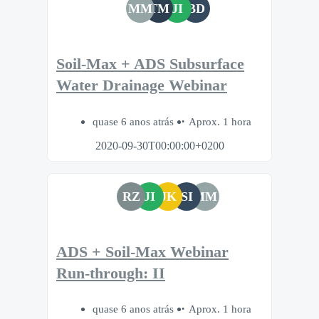
MM
TM
JI
BD
Soil-Max + ADS Subsurface
Water Drainage Webinar
quase 6 anos atrás
Aprox. 1 hora
2020-09-30T00:00:00+0200
RZ
JI
JK
SI
MM
ADS + Soil-Max Webinar
Run-through: II
quase 6 anos atrás
Aprox. 1 hora