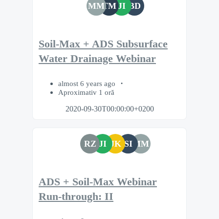
MM
TM
JI
BD
Soil-Max + ADS Subsurface
Water Drainage Webinar
almost 6 years ago
Aproximativ 1 oră
2020-09-30T00:00:00+0200
RZ
JI
JK
SI
MM
ADS + Soil-Max Webinar
Run-through: II