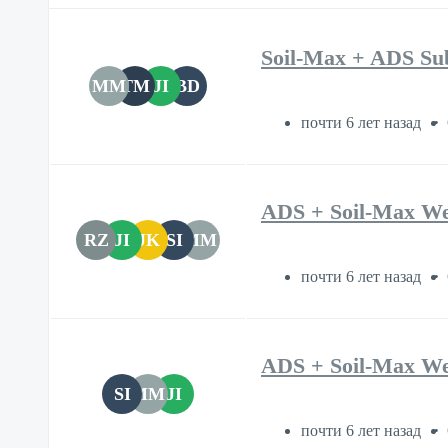
Soil-Max + ADS Su
MM
TM
JI
BD
почти 6 лет назад
ADS + Soil-Max We
RZ
JI
JK
SI
MM
почти 6 лет назад
ADS + Soil-Max We
SI
MM
JI
почти 6 лет назад