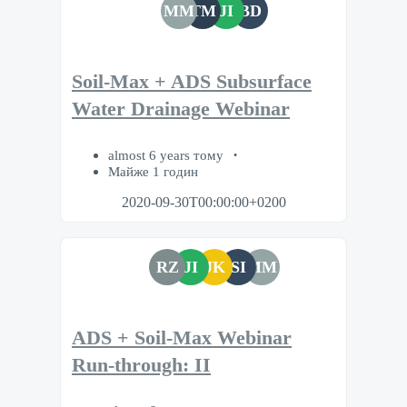
MM
TM
JI
BD
Soil-Max + ADS Subsurface
Water Drainage Webinar
almost 6 years тому
Майже 1 годин
2020-09-30T00:00:00+0200
RZ
JI
JK
SI
MM
ADS + Soil-Max Webinar
Run-through: II