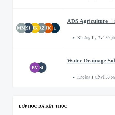
ADS Agriculture + 
MM
SI
JK
RZ
JK
1
Khoảng 1 giờ và 30 ph
Water Drainage Sol
BV
SI
Khoảng 1 giờ và 30 ph
LỚP HỌC ĐÃ KẾT THÚC