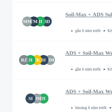
Soil-Max + ADS Su
MM
TM
JI
BD
gần 6 năm trước
Kh
ADS + Soil-Max We
RZ
JI
JK
SI
MM
gần 6 năm trước
Kh
ADS + Soil-Max We
SI
MM
JI
khoảng 6 năm trước