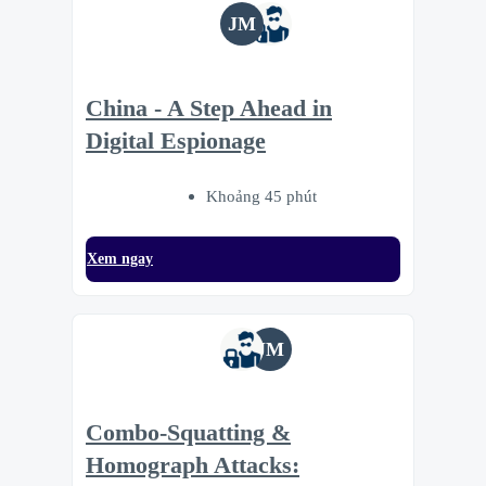
JM
China - A Step Ahead in
Digital Espionage
Khoảng 45 phút
Xem ngay
JM
Combo-Squatting &
Homograph Attacks: