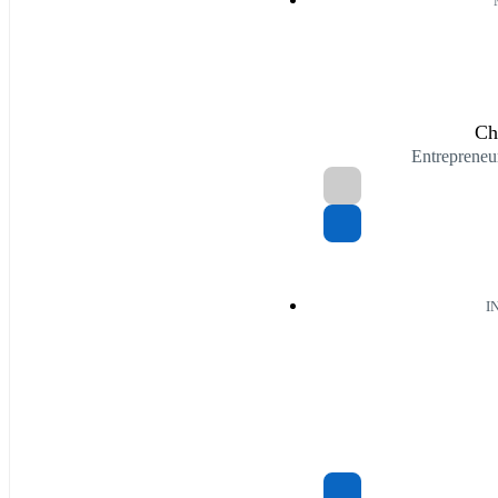
Ch
Entreprene
I