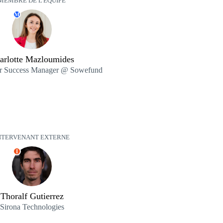
MEMBRE DE L'ÉQUIPE
M
arlotte Mazloumides
ur Success Manager @ Sowefund
NTERVENANT EXTERNE
I
Thoralf Gutierrez
Sirona Technologies