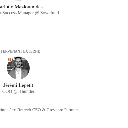
arlotte Mazloumides
ur Success Manager @ Sowefund
NTERVENANT EXTERNE
I
Jérémi Lepetit
COO @ Thunder
tions / ex-Retreeb CEO & Greycore Partners