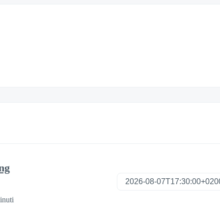
ng
inuti