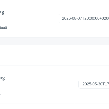
ng
inuti
ng
i