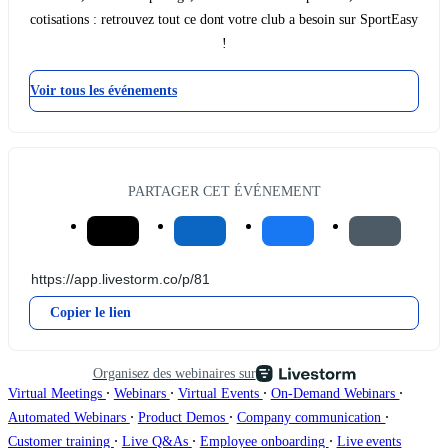
cotisations : retrouvez tout ce dont votre club a besoin sur SportEasy
!
Voir tous les événements
PARTAGER CET ÉVÉNEMENT
Copier le lien
Organisez des webinaires sur
∙
∙
∙
∙
Virtual Meetings
Webinars
Virtual Events
On-Demand Webinars
∙
∙
∙
Automated Webinars
Product Demos
Company communication
∙
∙
∙
Customer training
Live Q&As
Employee onboarding
Live events