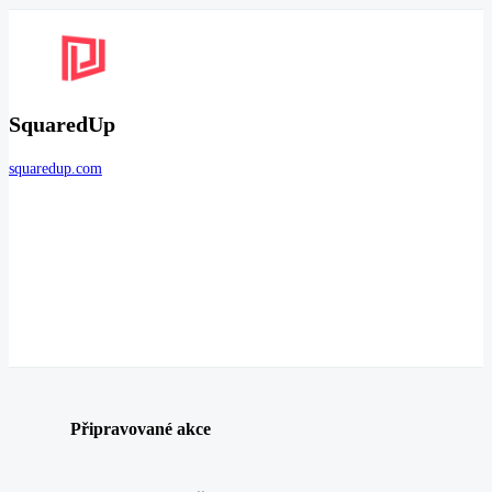
SquaredUp
squaredup.com
Připravované akce