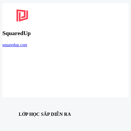
SquaredUp
squaredup.com
LỚP HỌC SẮP DIỄN RA