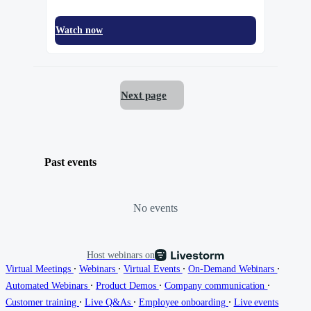
Watch now
Next page
Past events
No events
Host webinars on
∙
∙
∙
∙
Virtual Meetings
Webinars
Virtual Events
On-Demand Webinars
∙
∙
∙
Automated Webinars
Product Demos
Company communication
∙
∙
∙
Customer training
Live Q&As
Employee onboarding
Live events