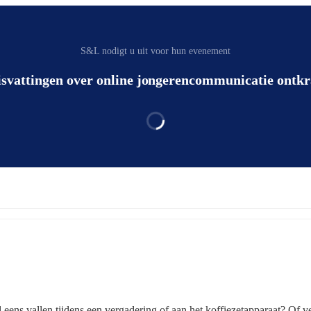
S&L nodigt u uit voor hun evenement
isvattingen over online jongerencommunicatie ontkr
ens vallen tijdens een vergadering of aan het koffiezetapparaat? Of ve