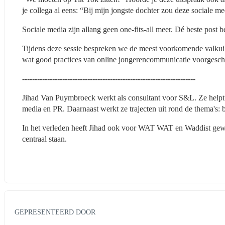
je collega al eens: “Bij mijn jongste dochter zou deze sociale me
Sociale media zijn allang geen one-fits-all meer. Dé beste post be
Tijdens deze sessie bespreken we de meest voorkomende valkuile
wat good practices van online jongerencommunicatie voorgesch
---------------------------------------------------------------------
Jihad Van Puymbroeck werkt als consultant voor S&L. Ze helpt s
media en PR. Daarnaast werkt ze trajecten uit rond de thema's: bo
In het verleden heeft Jihad ook voor WAT WAT en Waddist gewer
centraal staan.
GEPRESENTEERD DOOR