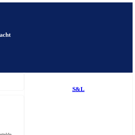
acht
S&L
rtelde 