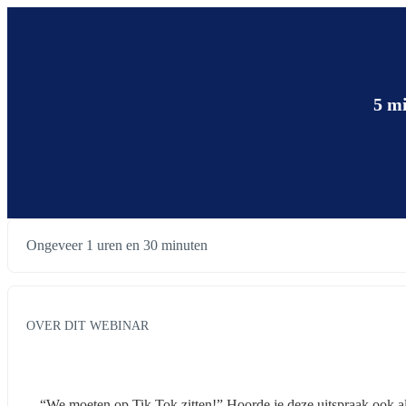
5 m
Ongeveer 1 uren en 30 minuten
OVER DIT WEBINAR
“We moeten op Tik Tok zitten!” Hoorde je deze uitspraak ook al e