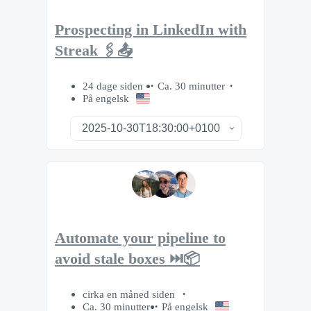
Prospecting in LinkedIn with
Streak 🖇️📤
24 dage siden
Ca. 30 minutter
På engelsk
Automate your pipeline to
avoid stale boxes ⏭️📦
cirka en måned siden
Ca. 30 minutter
På engelsk