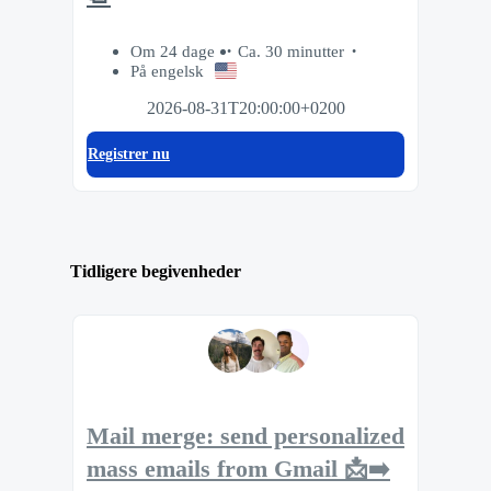
Om 24 dage
Ca. 30 minutter
På engelsk
2026-08-31T20:00:00+0200
Registrer nu
Tidligere begivenheder
Mail merge: send personalized
mass emails from Gmail 📩➡️