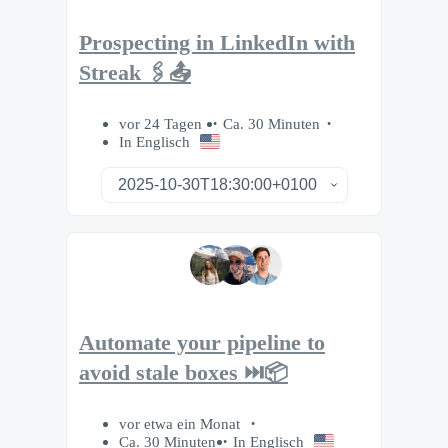
Prospecting in LinkedIn with
Streak 🖇️📤
vor 24 Tagen
Ca. 30 Minuten
In Englisch
Automate your pipeline to
avoid stale boxes ⏭️📦
vor etwa ein Monat
Ca. 30 Minuten
In Englisch