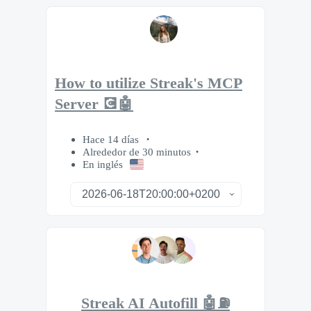
How to utilize Streak's MCP
Server 💽🤖
Hace 14 días
Alrededor de 30 minutos
En inglés
Streak AI Autofill 🤖⛽️