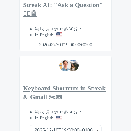
Streak AI: "Ask a Question"
🙋‍♂️🤖
約1ヶ月 ago
約30分
In English
2026-06-30T19:00:00+0200
Keyboard Shortcuts in Streak
& Gmail ✂️📧
約2ヶ月 ago
約30分
In English