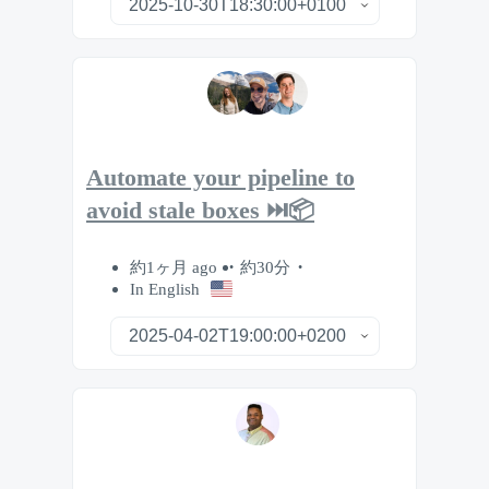
Automate your pipeline to
avoid stale boxes ⏭️📦
約1ヶ月 ago
約30分
In English