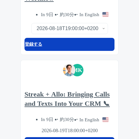
In 9日
約30分
In English
登録する
MK
Streak + Allo: Bringing Calls
and Texts Into Your CRM 📞
In 9日
約30分
In English
2026-08-19T18:00:00+0200