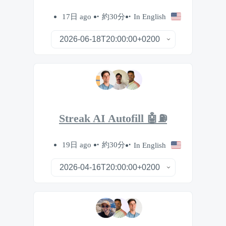
17日 ago
約30分
In English
Streak AI Autofill 🤖⛽️
19日 ago
約30分
In English