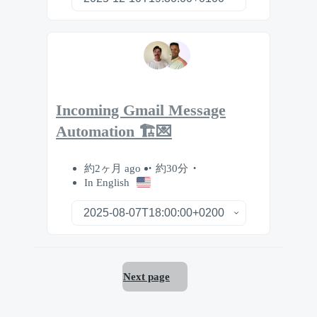
Incoming Gmail Message
Automation 🏗️💌
約2ヶ月 ago
約30分
In English
Next page