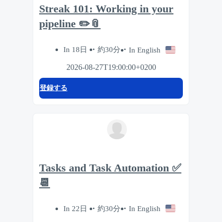
Streak 101: Working in your
pipeline ✏️📎
In 18日
約30分
In English
2026-08-27T19:00:00+0200
登録する
Tasks and Task Automation ✅
📆
In 22日
約30分
In English