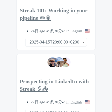
Streak 101: Working in your
pipeline ✏️📎
24日 ago
約30分
In English
Prospecting in LinkedIn with
Streak 🖇️📤
27日 ago
約30分
In English