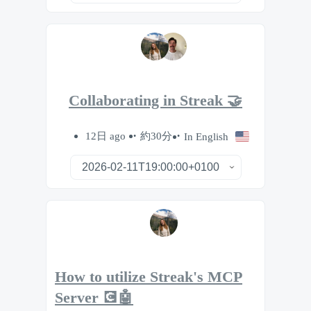
Collaborating in Streak 🤝
12日 ago
約30分
In English
How to utilize Streak's MCP
Server 💽🤖