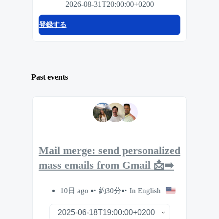
2026-08-31T20:00:00+0200
登録する
Past events
Mail merge: send personalized
mass emails from Gmail 📩➡️
10日 ago
約30分
In English