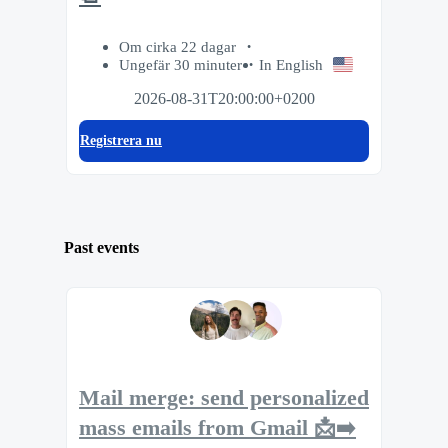
Om cirka 22 dagar
Ungefär 30 minuter
In English
2026-08-31T20:00:00+0200
Registrera nu
Past events
Mail merge: send personalized
mass emails from Gmail 📩➡️