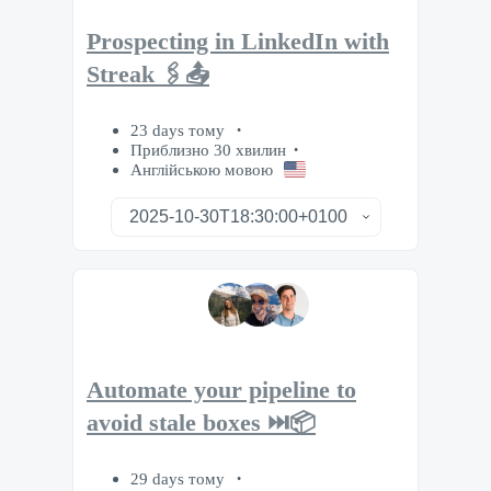
Prospecting in LinkedIn with
Streak 🖇️📤
23 days тому
Приблизно 30 хвилин
Англійською мовою
Automate your pipeline to
avoid stale boxes ⏭️📦
29 days тому