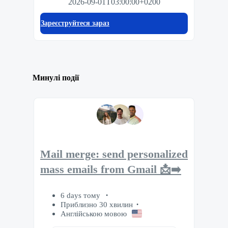
2026-09-01T03:00:00+0200
Зареєструйтеся зараз
Минулі події
Mail merge: send personalized
mass emails from Gmail 📩➡️
6 days тому
Приблизно 30 хвилин
Англійською мовою