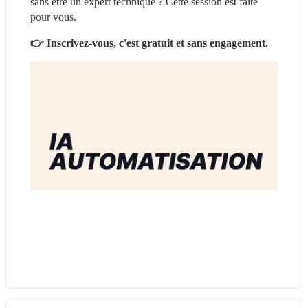
sans être un expert technique ? Cette session est faite 
pour vous.
👉 Inscrivez-vous, c'est gratuit et sans engagement.
utm_campaign=LLL__ALS_SYA_180626_J_1200_Co
mpIA_IA_L