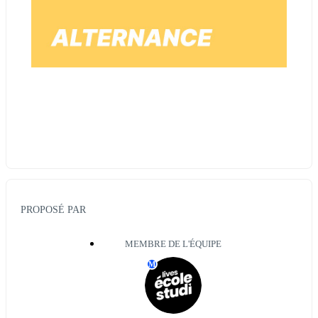
utm_campaign=ALT__LUM__230626_M_1200_Entret
ien_ALL_L
PROPOSÉ PAR
MEMBRE DE L'ÉQUIPE
M