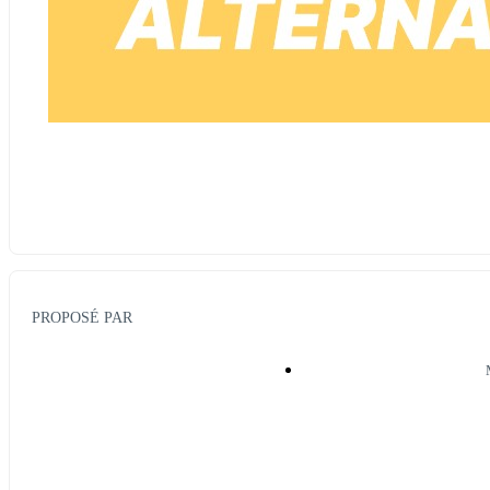
utm_campaign=ALT__LUM__250726_M_1400_JPOALT_A
PROPOSÉ PAR