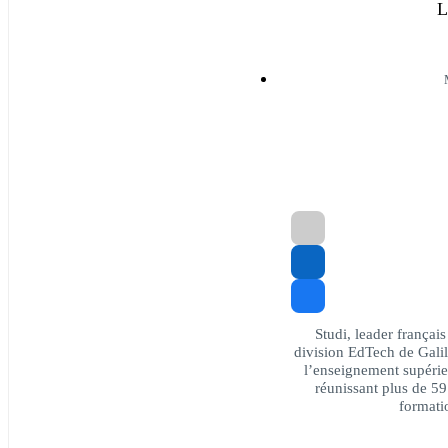
L
Studi, leader françai
division EdTech de Gali
l’enseignement supérie
réunissant plus de 5
formati